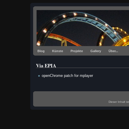
Blog
Künste
Projekte
Gallery
Über...
Via EPIA
openChrome patch for mplayer
Dieser
Inhalt
is