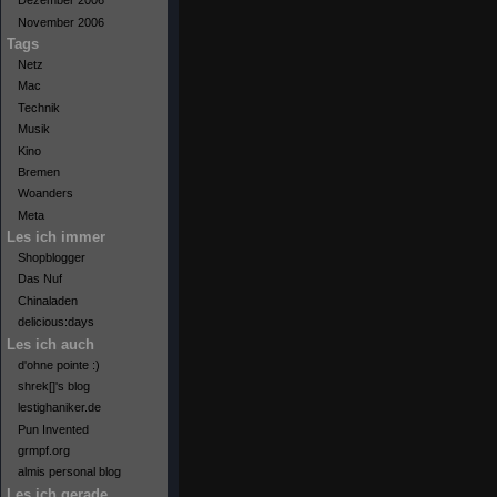
Dezember 2006
November 2006
Tags
Netz
Mac
Technik
Musik
Kino
Bremen
Woanders
Meta
Les ich immer
Shopblogger
Das Nuf
Chinaladen
delicious:days
Les ich auch
d'ohne pointe :)
shrek[]'s blog
lestighaniker.de
Pun Invented
grmpf.org
almis personal blog
Les ich gerade