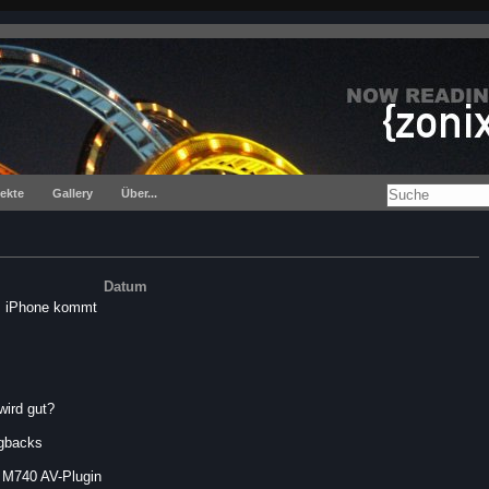
jekte
Gallery
Über...
Datum
as iPhone kommt
wird gut?
gbacks
 M740 AV-Plugin