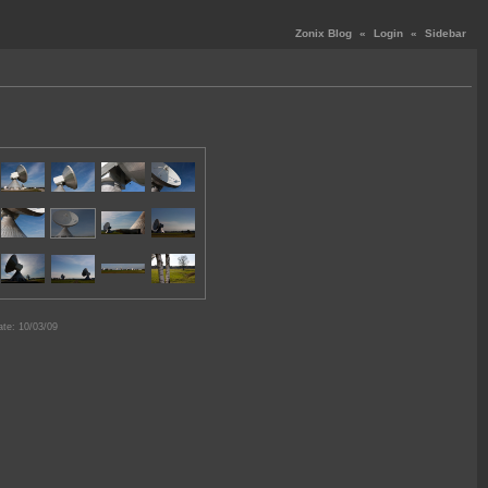
Zonix Blog
«
Login
«
Sidebar
te: 10/03/09