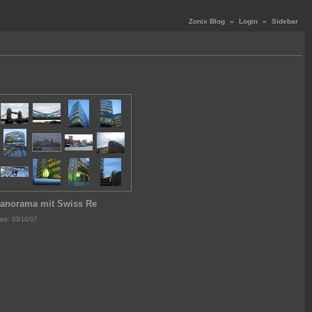
Zonix Blog
«
Login
«
Sidebar
anorama mit Swiss Re
te: 03/16/07