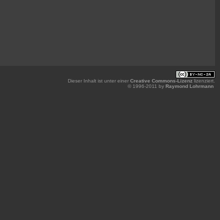
Dieser Inhalt ist unter einer
Creative Commons-Lizenz
lizenziert.
© 1996-2011 by
Raymond Lohrmann