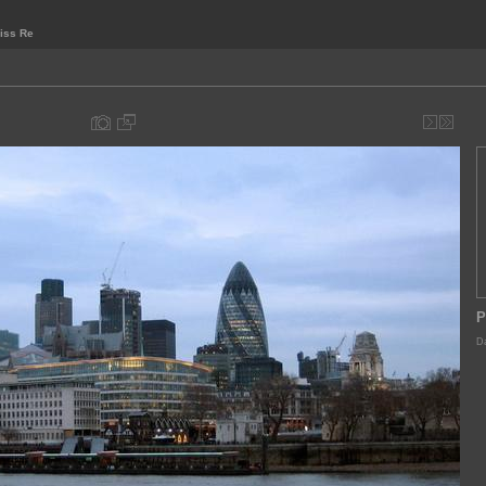
iss Re
P
Da