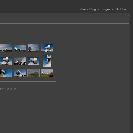
Zonix Blog
«
Login
«
Sidebar
te: 10/03/09