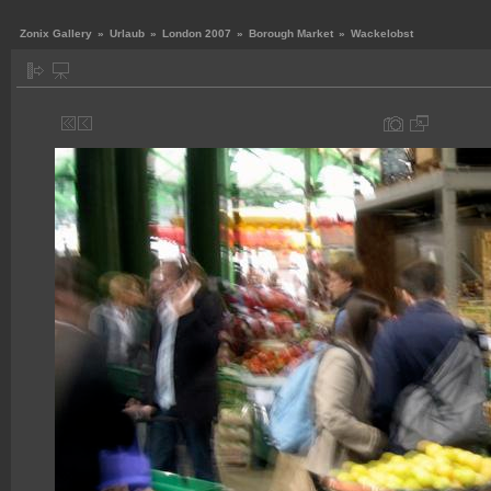
Zonix Gallery
»
Urlaub
»
London 2007
»
Borough Market
»
Wackelobst