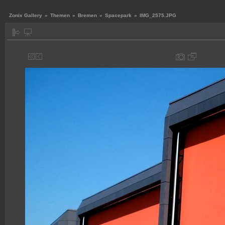
Zonix Gallery
»
Themen
»
Bremen
»
Spacepark
»
IMG_2575.JPG