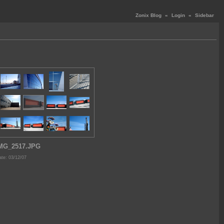
Zonix Blog
«
Login
«
Sidebar
MG_2517.JPG
te: 03/12/07