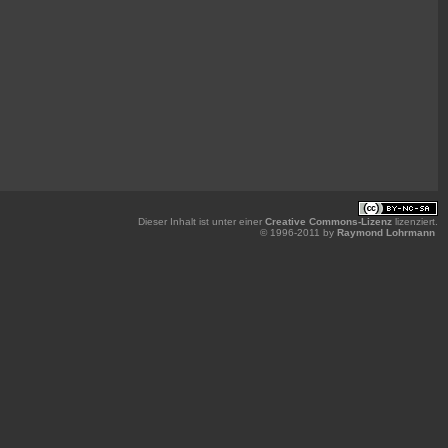
Dieser Inhalt ist unter einer
Creative Commons-Lizenz
lizenziert.
© 1996-2011 by
Raymond Lohrmann