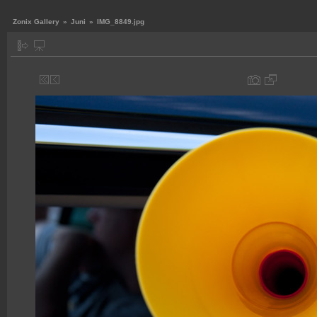
Zonix Gallery
»
Juni
»
IMG_8849.jpg