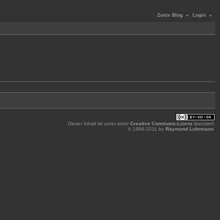
Zonix Blog
«
Login
«
Dieser Inhalt ist unter einer
Creative Commons-Lizenz
lizenziert.
© 1996-2011 by
Raymond Lohrmann