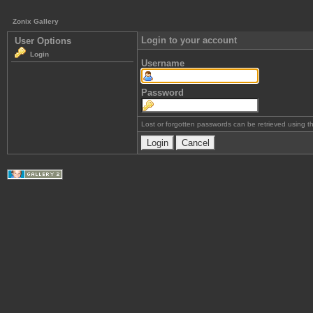
Zonix Gallery
Login to your account
User Options
Login
Username
Password
Lost or forgotten passwords can be retrieved using 